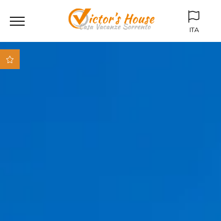
ITA
ITA
ENG
Parcheggio box
privato
Giardino
condominiale
Vicino al centro storico
Vicino alla spiaggia
Vicino a tutti i mezzi
di trasporto (stazione,
bus)
Appartamenti
attrezzati con i miglior
comfort
Fibra ottica