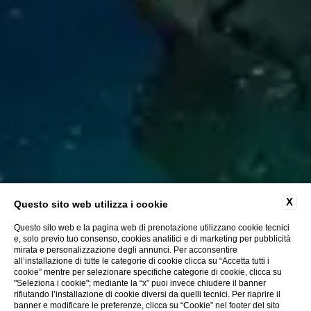
X
Questo sito web utilizza i cookie
Questo sito web e la pagina web di prenotazione utilizzano cookie tecnici
e, solo previo tuo consenso, cookies analitici e di marketing per pubblicità
mirata e personalizzazione degli annunci. Per acconsentire
all’installazione di tutte le categorie di cookie clicca su “Accetta tutti i
cookie” mentre per selezionare specifiche categorie di cookie, clicca su
"Seleziona i cookie"; mediante la “x” puoi invece chiudere il banner
rifiutando l’installazione di cookie diversi da quelli tecnici. Per riaprire il
banner e modificare le preferenze, clicca su “Cookie” nel footer del sito