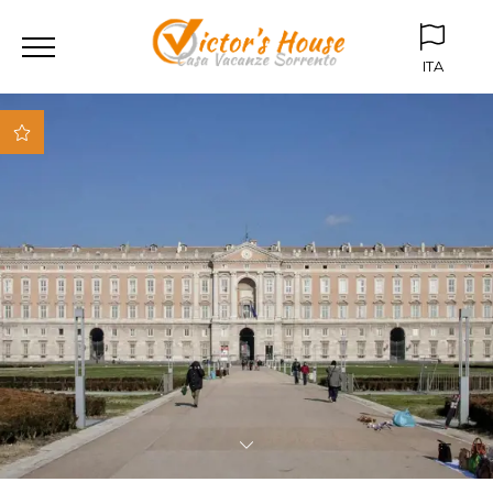
ITA
ITA
ENG
Parcheggio box
privato
Giardino
condominiale
Vicino al centro storico
Vicino alla spiaggia
Vicino a tutti i mezzi
di trasporto (stazione,
bus)
Appartamenti
attrezzati con i miglior
comfort
Fibra ottica