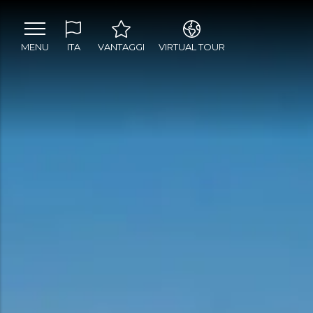
MENU
ITA
VANTAGGI
VIRTUAL TOUR
ITA
Parcheggio box
ENG
privato
Giardino
condominiale
Vicino al centro storico
Vicino alla spiaggia
Vicino a tutti i mezzi
di trasporto (stazione,
bus)
Appartamenti
attrezzati con i miglior
comfort
Fibra ottica
Chiave Elettronica