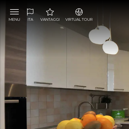
MENU
ITA
VANTAGGI
VIRTUAL TOUR
ITA
Parcheggio box
ENG
privato
Giardino
condominiale
Vicino al centro storico
Vicino alla spiaggia
Vicino a tutti i mezzi
di trasporto (stazione,
bus)
Appartamenti
attrezzati con i miglior
comfort
Fibra ottica
Chiave Elettronica