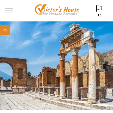
ITA
ITA
ENG
Parcheggio box
privato
Giardino
condominiale
Vicino al centro storico
Vicino alla spiaggia
Vicino a tutti i mezzi
di trasporto (stazione,
bus)
Appartamenti
attrezzati con i miglior
comfort
Fibra ottica