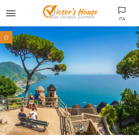
ITA
ITA
ENG
Parcheggio box
privato
Giardino
condominiale
Vicino al centro storico
Vicino alla spiaggia
Vicino a tutti i mezzi
di trasporto (stazione,
bus)
Appartamenti
attrezzati con i miglior
comfort
Fibra ottica