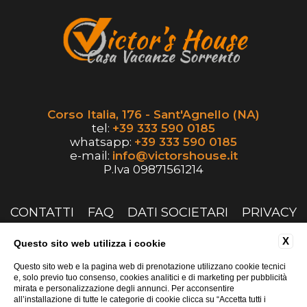
Corso Italia, 176 - Sant'Agnello (NA)
tel:
+39 333 590 0185
whatsapp:
+39 333 590 0185
e-mail:
info@victorshouse.it
P.Iva 09871561214
CONTATTI
FAQ
DATI SOCIETARI
PRIVACY
COOKIE
ACCESSIBILITÀ
X
Questo sito web utilizza i cookie
Questo sito web e la pagina web di prenotazione utilizzano cookie tecnici
e, solo previo tuo consenso, cookies analitici e di marketing per pubblicità
mirata e personalizzazione degli annunci. Per acconsentire
all’installazione di tutte le categorie di cookie clicca su “Accetta tutti i