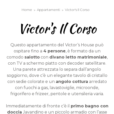
Chiave Elettronica
Home
Appartamenti
Victor's Il Corso
Victor's Il Corso
Questo appartamento del Victor’s House può
ospitare fino a
4 persone
, è formato da un
comodo
salotto
con
divano letto matrimoniale
,
con TV a schermo piatto con decoder satellitare.
Una parete attrezzata lo separa dall’angolo
soggiorno, dove c’è un elegante tavolo di cristallo
con sedie colorate e un
angolo cottura
arredato
con fuochi a gas, lavastoviglie, microonde,
frigorifero e frizeer, pentole e utensileria varia.
Immediatamente di fronte c’è il
primo bagno con
doccia
,lavandino e un piccolo armadio con l’asse