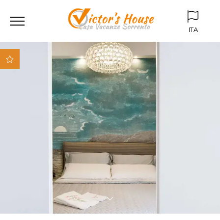
ITA
ITA
ENG
Parcheggio box
privato
Giardino
condominiale
Vicino al centro storico
Vicino alla spiaggia
Vicino a tutti i mezzi
di trasporto (stazione,
bus)
Appartamenti
attrezzati con i miglior
comfort
Fibra ottica